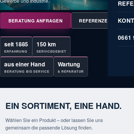
Gewerbe und Industrie.
REF
KON
BERATUNG ANFRAGEN
REFERENZEN
0661
seit 1885
150 km
ERFAHRUNG
SERVICEGEBIET
aus einer Hand
Wartung
BERATUNG BIS SERVICE
& REPARATUR
EIN SORTIMENT,
EINE HAND.
Wählen Sie ein Produkt – oder lassen Sie uns
gemeinsam die passende Lösung finden.