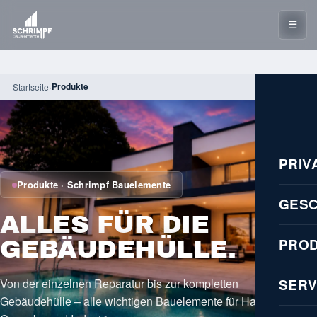
☰
Produkte
Startseite
›
PRIV
Produkte · Schrimpf Bauelemente
GES
ALLES FÜR DIE
PRO
GEBÄUDEHÜLLE.
Von der einzelnen Reparatur bis zur kompletten
SERV
Gebäudehülle – alle wichtigen Bauelemente für Haus,